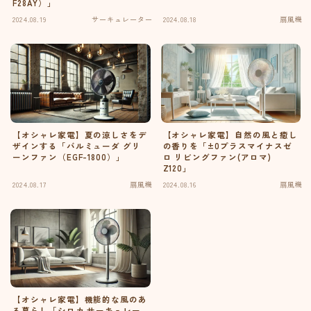
F28AY）」
2024.08.19
サーキュレーター
2024.08.18
扇風機
【オシャレ家電】夏の涼しさをデ
【オシャレ家電】自然の風と癒し
ザインする「バルミューダ グリ
の香りを「±0プラスマイナスゼ
ーンファン（EGF-1800）」
ロ リビングファン(アロマ)
Z120」
2024.08.17
扇風機
2024.08.16
扇風機
【オシャレ家電】機能的な風のあ
る暮らし「シロカ サーキュレー