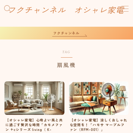
フクチャンネル オシャレ家電
MENU
Sample Page
フクチャンネル
お問い合わせ
デモプリセット記事 #1
デモプリセット記事 Part01
TAG
プライバシーポリシー・免責事項
利用規約／特定商取引法に基づく表記
扇風機
有料記事の決済完了ページ
運営者情報
【オシャレ家電】心地よい風と共
【オシャレ家電】涼しくおしゃれ
に過ごす贅沢な時間「カモメファ
な空間を！「ハモサ マーブルフ
ン +cシリーズ living（ K-
ァン（RFM-001）」