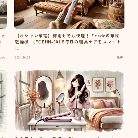
シャ
【オシャレ家電】梅雨も冬も快適！『cadoの布団
の
乾燥機 （FOEHN-001で毎日の寝具ケアをスマート
に
zed
2024.10.22
暖房