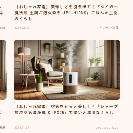
ス
【おしゃれ家電】美味しさを引き出す！『タイガー
かな
魔法瓶 土鍋ご泡火炊き JPL-H10NK』ごはんが主役
のくらし
zed
2024.12.06
キッチン家電
ギ
【おしゃれ家電】空気をもっと美しく！『シャープ
な
加湿空気清浄機 KI-PX75』で潤いと清潔なくらし
暖房
2024.11.21
Uncategorized