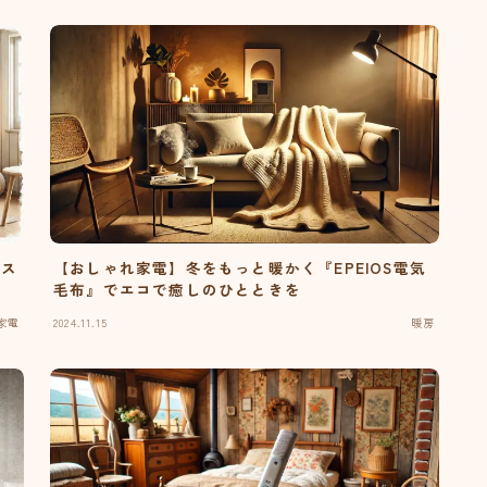
クス
【おしゃれ家電】冬をもっと暖かく『EPEIOS電気
毛布』でエコで癒しのひとときを
家電
2024.11.15
暖房